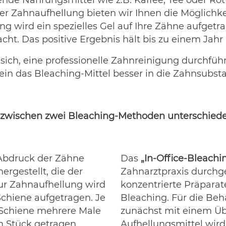
nde Nahrungsmittel wie z.B. Kaffee, Tee oder Rot
 Zahnaufhellung bieten wir Ihnen die Möglichkei
 wird ein spezielles Gel auf Ihre Zähne aufgetra
cht. Das positive Ergebnis hält bis zu einem Jahr 
sich, eine professionelle Zahnreinigung durchführ
in das Bleaching-Mittel besser in die Zahnsubsta
is zwischen zwei Bleaching-Methoden unterschiede
Abdruck der Zähne
Das
„In-Office-Bleachi
rgestellt, die der
Zahnarztpraxis durchg
r Zahnaufhellung wird
konzentrierte Präparat
 Schiene aufgetragen. Je
Bleaching. Für die Beh
e Schiene mehrere Male
zunächst mit einem Üb
m Stück getragen
Aufhellungsmittel wird