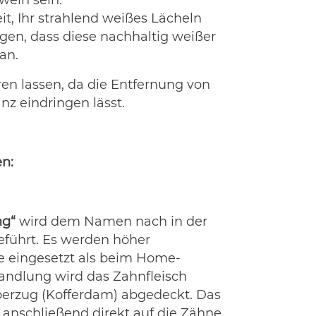
wein sein.
t, Ihr strahlend weißes Lächeln
gen, dass diese nachhaltig weißer
an.
en lassen, da die Entfernung von
nz eindringen lässt.
n:
ng“
wird dem Namen nach in der
eführt. Es werden höher
e eingesetzt als beim Home-
andlung wird das Zahnfleisch
erzug (Kofferdam) abgedeckt. Das
 anschließend direkt auf die Zähne