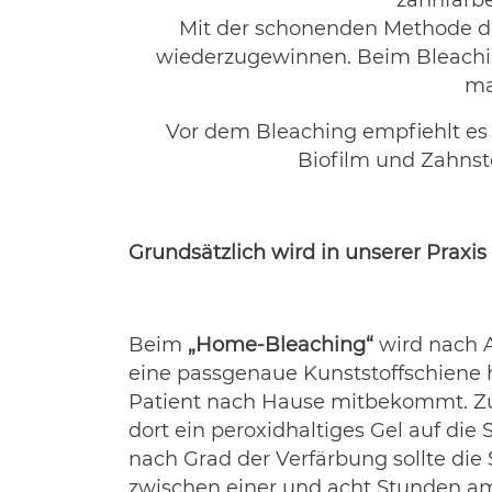
zahnfärbe
Mit der schonenden Methode der
wiederzugewinnen. Beim Bleaching
ma
Vor dem Bleaching empfiehlt es 
Biofilm und Zahnste
Grundsätzlich wird in unserer Prax
Beim
„Home-Bleaching“
wird nach 
eine passgenaue Kunststoffschiene he
Patient nach Hause mitbekommt. Zu
dort ein peroxidhaltiges Gel auf die
nach Grad der Verfärbung sollte di
zwischen einer und acht Stunden a